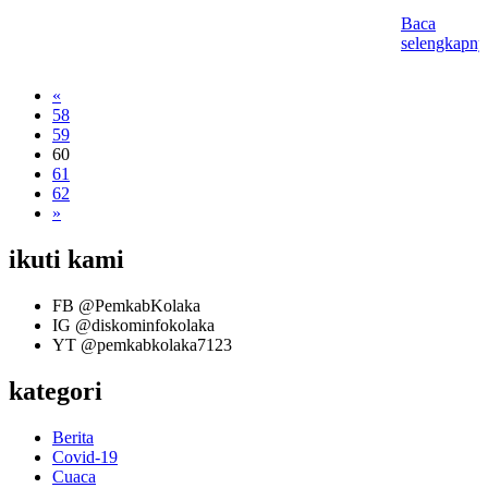
Baca
selengkapny
«
58
59
60
61
62
»
ikuti kami
FB
@PemkabKolaka
IG
@diskominfokolaka
YT
@pemkabkolaka7123
kategori
Berita
Covid-19
Cuaca