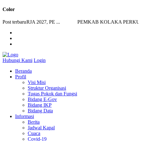
Color
ERJA 2027, PE ...
Post terbaru
PEMKAB KOLAKA PERKUAT KEP
Hubungi Kami
Login
Beranda
Profil
Visi Misi
Struktur Organisasi
Tugas Pokok dan Fungsi
Bidang E-Gov
Bidang IKP
Bidang Data
Informasi
Berita
Jadwal Kapal
Cuaca
Covid-19