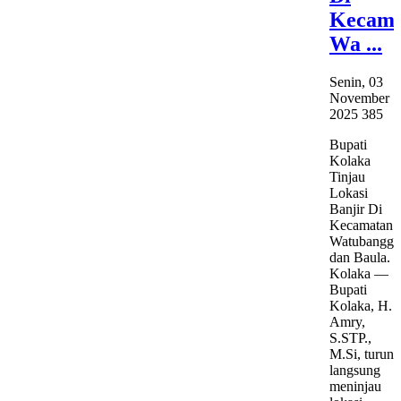
Kecama
Wa ...
Senin, 03
November
2025
385
Bupati
Kolaka
Tinjau
Lokasi
Banjir Di
Kecamatan
Watubangga
dan Baula.
Kolaka —
Bupati
Kolaka, H.
Amry,
S.STP.,
M.Si, turun
langsung
meninjau