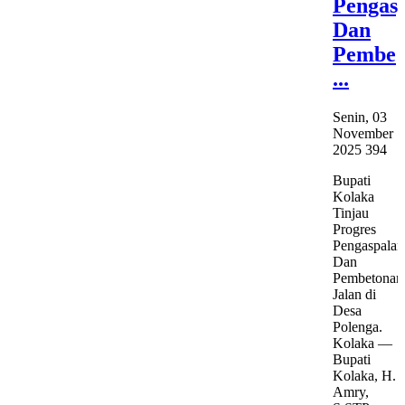
Pengas
Dan
Pembe
...
Senin, 03
November
2025
394
Bupati
Kolaka
Tinjau
Progres
Pengaspalan
Dan
Pembetonan
Jalan di
Desa
Polenga.
Kolaka —
Bupati
Kolaka, H.
Amry,