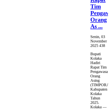
Tim
Pengaw
Orang
As ...
Senin, 03
November
2025
438
Bupati
Kolaka
Hadiri
Rapat Tim
Pengawasan
Orang
Asing
(TIMPORA
Kabupaten
Kolaka
Tahun
2025.
Kolaka —