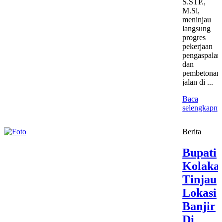
S.STP.,
M.Si,
meninjau
langsung
progres
pekerjaan
pengaspalan
dan
pembetonan
jalan di ...
Baca
selengkapny
Berita
Bupati
Kolaka
Tinjau
Lokasi
Banjir
Di