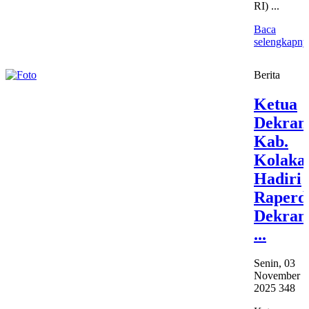
RI) ...
Baca
selengkapny
Berita
Ketua
Dekran
Kab.
Kolaka
Hadiri
Raperd
Dekran
...
Senin, 03
November
2025
348