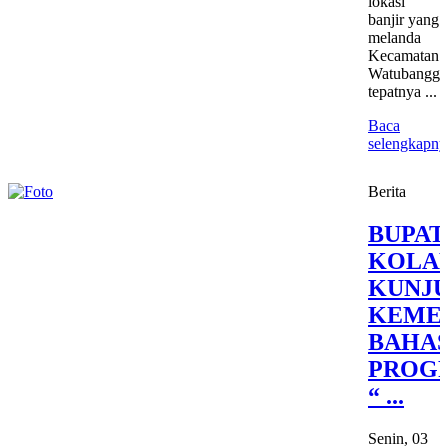
lokasi
banjir yang
melanda
Kecamatan
Watubangga
tepatnya ...
Baca
selengkapny
Berita
BUPAT
KOLA
KUNJU
KEMEN
BAHA
PROG
“ ...
Senin, 03