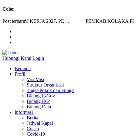
Color
RAM KERJA 2027, PE ...
Post terbaru
PEMKAB KOLAKA PERKU
Hubungi Kami
Login
Beranda
Profil
Visi Misi
Struktur Organisasi
Tugas Pokok dan Fungsi
Bidang E-Gov
Bidang IKP
Bidang Data
Informasi
Berita
Jadwal Kapal
Cuaca
Covid-19