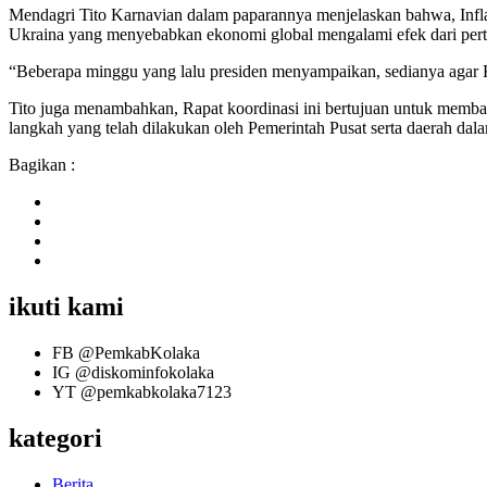
Mendagri Tito Karnavian dalam paparannya menjelaskan bahwa, Inflas
Ukraina yang menyebabkan ekonomi global mengalami efek dari pertum
“Beberapa minggu yang lalu presiden menyampaikan, sedianya agar K
Tito juga menambahkan, Rapat koordinasi ini bertujuan untuk membah
langkah yang telah dilakukan oleh Pemerintah Pusat serta daerah da
Bagikan :
ikuti kami
FB
@PemkabKolaka
IG
@diskominfokolaka
YT
@pemkabkolaka7123
kategori
Berita