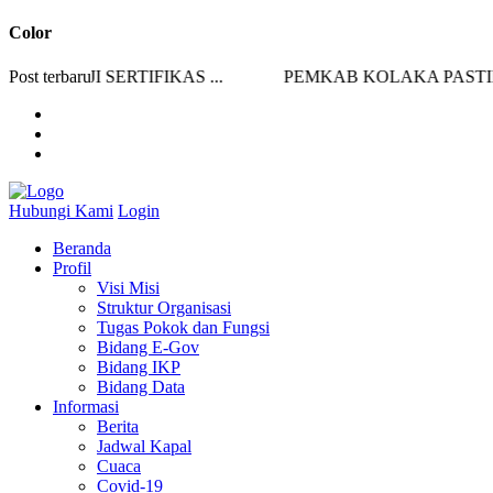
Color
JI SERTIFIKAS ...
Post terbaru
PEMKAB KOLAKA PASTIKAN S
Hubungi Kami
Login
Beranda
Profil
Visi Misi
Struktur Organisasi
Tugas Pokok dan Fungsi
Bidang E-Gov
Bidang IKP
Bidang Data
Informasi
Berita
Jadwal Kapal
Cuaca
Covid-19