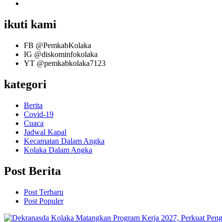
ikuti kami
FB
@PemkabKolaka
IG
@diskominfokolaka
YT
@pemkabkolaka7123
kategori
Berita
Covid-19
Cuaca
Jadwal Kapal
Kecamatan Dalam Angka
Kolaka Dalam Angka
Post Berita
Post Terbaru
Post Populer