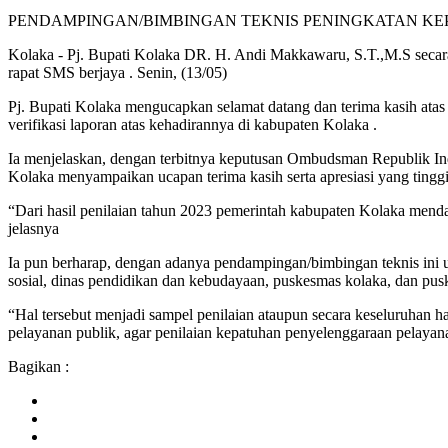
PENDAMPINGAN/BIMBINGAN TEKNIS PENINGKATAN KE
Kolaka - Pj. Bupati Kolaka DR. H. Andi Makkawaru, S.T.,M.S secara
rapat SMS berjaya . Senin, (13/05)
Pj. Bupati Kolaka mengucapkan selamat datang dan terima kasih ata
verifikasi laporan atas kehadirannya di kabupaten Kolaka .
Ia menjelaskan, dengan terbitnya keputusan Ombudsman Republik Ind
Kolaka menyampaikan ucapan terima kasih serta apresiasi yang ting
“Dari hasil penilaian tahun 2023 pemerintah kabupaten Kolaka mendap
jelasnya
Ia pun berharap, dengan adanya pendampingan/bimbingan teknis ini un
sosial, dinas pendidikan dan kebudayaan, puskesmas kolaka, dan pus
“Hal tersebut menjadi sampel penilaian ataupun secara keseluruhan 
pelayanan publik, agar penilaian kepatuhan penyelenggaraan pelayan
Bagikan :