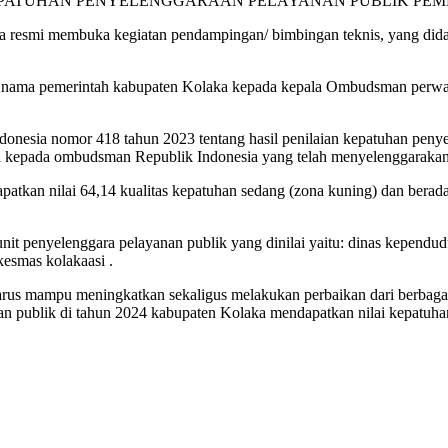
PATUHAN PENYELENGGARAAN PELAYANAN PUBLIK PEME
 resmi membuka kegiatan pendampingan/ bimbingan teknis, yang didam
s nama pemerintah kabupaten Kolaka kepada kepala Ombudsman perwaki
onesia nomor 418 tahun 2023 tentang hasil penilaian kepatuhan penye
gi kepada ombudsman Republik Indonesia yang telah menyelenggarakan 
atkan nilai 64,14 kualitas kepatuhan sedang (zona kuning) dan berada d
it penyelenggara pelayanan publik yang dinilai yaitu: dinas kependud
kesmas kolakaasi .
harus mampu meningkatkan sekaligus melakukan perbaikan dari berbaga
an publik di tahun 2024 kabupaten Kolaka mendapatkan nilai kepatuhan