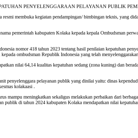
PATUHAN PENYELENGGARAAN PELAYANAN PUBLIK PEME
 resmi membuka kegiatan pendampingan/ bimbingan teknis, yang didam
s nama pemerintah kabupaten Kolaka kepada kepala Ombudsman perwaki
onesia nomor 418 tahun 2023 tentang hasil penilaian kepatuhan penye
gi kepada ombudsman Republik Indonesia yang telah menyelenggarakan 
atkan nilai 64,14 kualitas kepatuhan sedang (zona kuning) dan berada d
it penyelenggara pelayanan publik yang dinilai yaitu: dinas kependud
kesmas kolakaasi .
harus mampu meningkatkan sekaligus melakukan perbaikan dari berbaga
an publik di tahun 2024 kabupaten Kolaka mendapatkan nilai kepatuhan