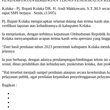
PENDAMPINGAN/BIMBINGAN TEKNIS PENINGKATAN KE
Kolaka - Pj. Bupati Kolaka DR. H. Andi Makkawaru, S.T.,M.S secara
rapat SMS berjaya . Senin, (13/05)
Pj. Bupati Kolaka mengucapkan selamat datang dan terima kasih ata
verifikasi laporan atas kehadirannya di kabupaten Kolaka .
Ia menjelaskan, dengan terbitnya keputusan Ombudsman Republik Ind
Kolaka menyampaikan ucapan terima kasih serta apresiasi yang ting
“Dari hasil penilaian tahun 2023 pemerintah kabupaten Kolaka mendap
jelasnya
Ia pun berharap, dengan adanya pendampingan/bimbingan teknis ini un
sosial, dinas pendidikan dan kebudayaan, puskesmas kolaka, dan pus
“Hal tersebut menjadi sampel penilaian ataupun secara keseluruhan 
pelayanan publik, agar penilaian kepatuhan penyelenggaraan pelayan
Bagikan :