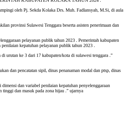
RINTAH KABUPATEN KOLAKA TAHUN 2024 .
pingi oleh Pj. Sekda Kolaka Drs. Muh. Fadlansyah, M.Si, di aula
lan provinsi Sulawesi Tenggara beserta asisten penerimaan dan
lenggaraan pelayanan publik tahun 2023 . Pemerintah kabupaten
penilaian kepatuhan pelayanan publik tahun 2023 .
i urutan ke 3 dari 17 kabupaten/kota di sulawesi tenggara .”
ukan dan pencatatan sipil, dinas penanaman modal dan ptsp, dinas
i dimensi dan variabel penilaian kepatuhan penyelenggaraan
 tinggi dan masuk pada zona hijau .” ujarnya