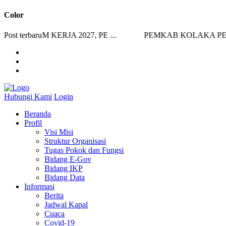
Color
 KERJA 2027, PE ...
Post terbaru
PEMKAB KOLAKA PERKUAT K
Hubungi Kami
Login
Beranda
Profil
Visi Misi
Struktur Organisasi
Tugas Pokok dan Fungsi
Bidang E-Gov
Bidang IKP
Bidang Data
Informasi
Berita
Jadwal Kapal
Cuaca
Covid-19