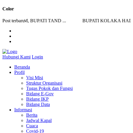
Color
HUKUM, BUPATI TAND ...
Post terbaru
BUPATI KOLAKA HADIRI 
Hubungi Kami
Login
Beranda
Profil
Visi Misi
Struktur Organisasi
Tugas Pokok dan Fungsi
Bidang E-Gov
Bidang IKP
Bidang Data
Informasi
Berita
Jadwal Kapal
Cuaca
Covid-19