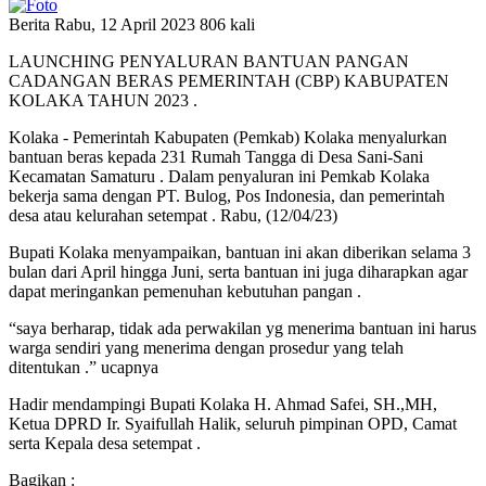
Berita
Rabu, 12 April 2023
806 kali
LAUNCHING PENYALURAN BANTUAN PANGAN
CADANGAN BERAS PEMERINTAH (CBP) KABUPATEN
KOLAKA TAHUN 2023 .
Kolaka - Pemerintah Kabupaten (Pemkab) Kolaka menyalurkan
bantuan beras kepada 231 Rumah Tangga di Desa Sani-Sani
Kecamatan Samaturu . Dalam penyaluran ini Pemkab Kolaka
bekerja sama dengan PT. Bulog, Pos Indonesia, dan pemerintah
desa atau kelurahan setempat . Rabu, (12/04/23)
Bupati Kolaka menyampaikan, bantuan ini akan diberikan selama 3
bulan dari April hingga Juni, serta bantuan ini juga diharapkan agar
dapat meringankan pemenuhan kebutuhan pangan .
“saya berharap, tidak ada perwakilan yg menerima bantuan ini harus
warga sendiri yang menerima dengan prosedur yang telah
ditentukan .” ucapnya
Hadir mendampingi Bupati Kolaka H. Ahmad Safei, SH.,MH,
Ketua DPRD Ir. Syaifullah Halik, seluruh pimpinan OPD, Camat
serta Kepala desa setempat .
Bagikan :