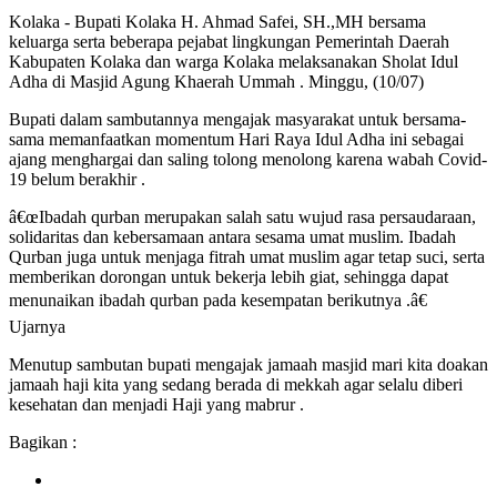
Kolaka - Bupati Kolaka H. Ahmad Safei, SH.,MH bersama
keluarga serta beberapa pejabat lingkungan Pemerintah Daerah
Kabupaten Kolaka dan warga Kolaka melaksanakan Sholat Idul
Adha di Masjid Agung Khaerah Ummah . Minggu, (10/07)
Bupati dalam sambutannya mengajak masyarakat untuk bersama-
sama memanfaatkan momentum Hari Raya Idul Adha ini sebagai
ajang menghargai dan saling tolong menolong karena wabah Covid-
19 belum berakhir .
â€œIbadah qurban merupakan salah satu wujud rasa persaudaraan,
solidaritas dan kebersamaan antara sesama umat muslim. Ibadah
Qurban juga untuk menjaga fitrah umat muslim agar tetap suci, serta
memberikan dorongan untuk bekerja lebih giat, sehingga dapat
menunaikan ibadah qurban pada kesempatan berikutnya .â€
Ujarnya
Menutup sambutan bupati mengajak jamaah masjid mari kita doakan
jamaah haji kita yang sedang berada di mekkah agar selalu diberi
kesehatan dan menjadi Haji yang mabrur .
Bagikan :