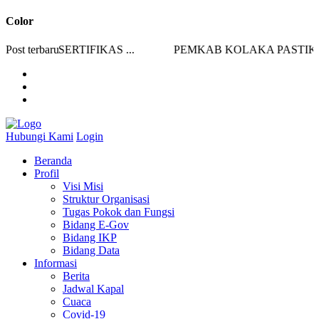
Color
 UJI SERTIFIKAS ...
Post terbaru
PEMKAB KOLAKA PASTIKAN
Hubungi Kami
Login
Beranda
Profil
Visi Misi
Struktur Organisasi
Tugas Pokok dan Fungsi
Bidang E-Gov
Bidang IKP
Bidang Data
Informasi
Berita
Jadwal Kapal
Cuaca
Covid-19