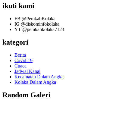
ikuti kami
FB
@PemkabKolaka
IG
@diskominfokolaka
YT
@pemkabkolaka7123
kategori
Berita
Covid-19
Cuaca
Jadwal Kapal
Kecamatan Dalam Angka
Kolaka Dalam Angka
Random Galeri