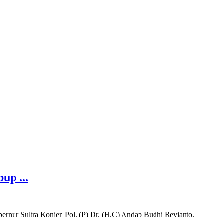
up ...
bernur Sultra Konjen Pol. (P) Dr. (H.C) Andap Budhi Revianto,