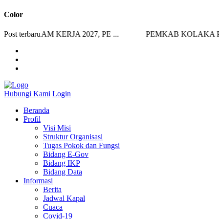
Color
M KERJA 2027, PE ...
Post terbaru
PEMKAB KOLAKA PERKUAT
Hubungi Kami
Login
Beranda
Profil
Visi Misi
Struktur Organisasi
Tugas Pokok dan Fungsi
Bidang E-Gov
Bidang IKP
Bidang Data
Informasi
Berita
Jadwal Kapal
Cuaca
Covid-19