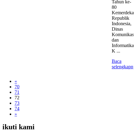
Tahun ke-
80
Kemerdekaa
Republik
Indonesia,
Dinas
Komunikasi
dan
Informatika
K ...
Baca
selengkapny
«
70
71
72
73
74
»
ikuti kami