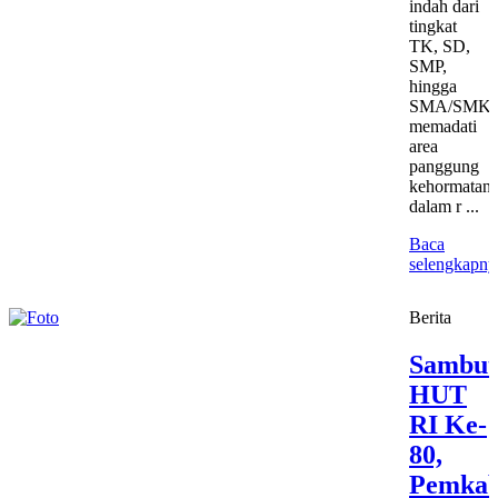
indah dari
tingkat
TK, SD,
SMP,
hingga
SMA/SMK
memadati
area
panggung
kehormatan,
dalam r ...
Baca
selengkapny
Berita
Sambut
HUT
RI Ke-
80,
Pemka