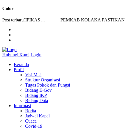
Color
SERTIFIKAS ...
Post terbaru
PEMKAB KOLAKA PASTIKAN STOK
Hubungi Kami
Login
Beranda
Profil
Visi Misi
Struktur Organisasi
Tugas Pokok dan Fungsi
Bidang E-Gov
Bidang IKP
Bidang Data
Informasi
Berita
Jadwal Kapal
Cuaca
Covid-19