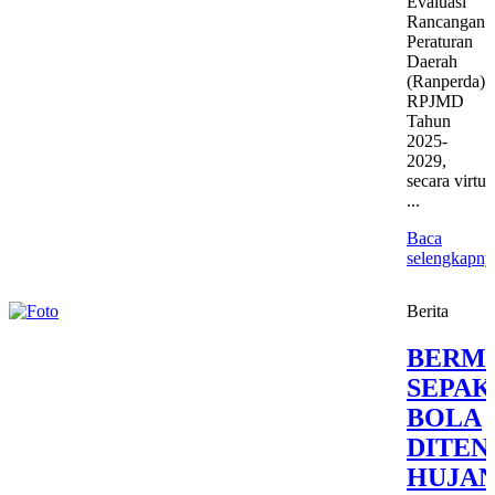
Evaluasi
Rancangan
Peraturan
Daerah
(Ranperda)
RPJMD
Tahun
2025-
2029,
secara virtu
...
Baca
selengkapny
Berita
BERM
SEPAK
BOLA
DITE
HUJAN