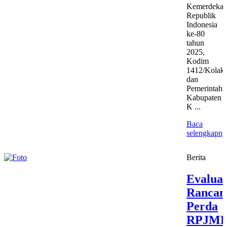
Kemerdekaa
Republik
Indonesia
ke-80
tahun
2025,
Kodim
1412/Kolak
dan
Pemerintah
Kabupaten
K ...
Baca
selengkapny
Berita
Evaluas
Rancan
Perda
RPJM