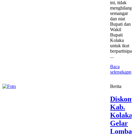
ini, tidak
menghilang
semangat
dan niat
Bupati dan
Wakil
Bupati
Kolaka
untuk ikut
berpartisipa
...
Baca
selengkapny
Berita
Diskom
Kab.
Kolaka
Gelar
Lomba