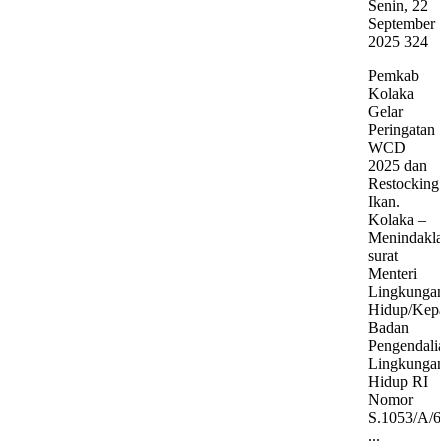
Senin, 22
September
2025
324
Pemkab
Kolaka
Gelar
Peringatan
WCD
2025 dan
Restocking
Ikan.
Kolaka –
Menindaklan
surat
Menteri
Lingkungan
Hidup/Kepa
Badan
Pengendalia
Lingkungan
Hidup RI
Nomor
S.1053/A/6/
...