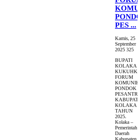
KOMU
POND
PES ...
Kamis, 25
September
2025
325
BUPATI
KOLAKA
KUKUHK
FORUM
KOMUNIK
PONDOK
PESANTR
KABUPAT
KOLAKA
TAHUN
2025.
Kolaka –
Pemerintah
Daerah
Kabupaten