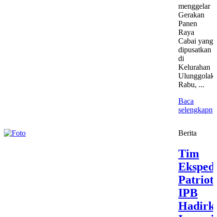
menggelar
Gerakan
Panen
Raya
Cabai yang
dipusatkan
di
Kelurahan
Ulunggolaka
Rabu, ...
Baca
selengkapny
Berita
Tim
Ekspedi
Patriot
IPB
Hadirk