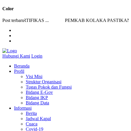
Color
 SERTIFIKAS ...
Post terbaru
PEMKAB KOLAKA PASTIKAN STO
Hubungi Kami
Login
Beranda
Profil
Visi Misi
Struktur Organisasi
Tugas Pokok dan Fungsi
Bidang E-Gov
Bidang IKP
Bidang Data
Informasi
Berita
Jadwal Kapal
Cuaca
Covid-19