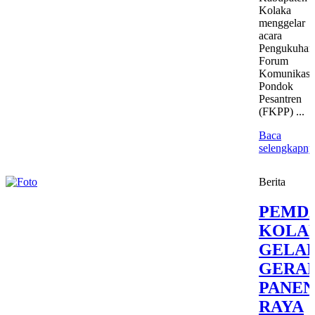
Kolaka
menggelar
acara
Pengukuhan
Forum
Komunikasi
Pondok
Pesantren
(FKPP) ...
Baca
selengkapny
Berita
PEMD
KOLA
GELA
GERA
PANEN
RAYA