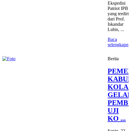
Ekspedisi
Patriot IPB
yang terdiri
dari Prof.
Iskandar
Lubis, ...
Baca
selengkapny
Berita
PEME
KABU
KOLA
GELA
PEMB
UJI
KO ...
Senin, 22