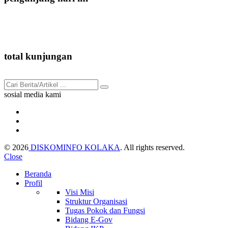
182
total kunjungan
91.667
sosial media kami
© 2026
DISKOMINFO KOLAKA
. All rights reserved.
Close
Beranda
Profil
Visi Misi
Struktur Organisasi
Tugas Pokok dan Fungsi
Bidang E-Gov