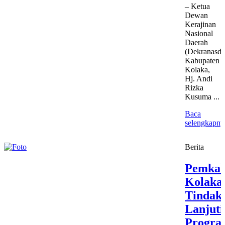
– Ketua
Dewan
Kerajinan
Nasional
Daerah
(Dekranasda
Kabupaten
Kolaka,
Hj. Andi
Rizka
Kusuma ...
Baca
selengkapny
Berita
Pemka
Kolaka
Tindak
Lanjuti
Progra