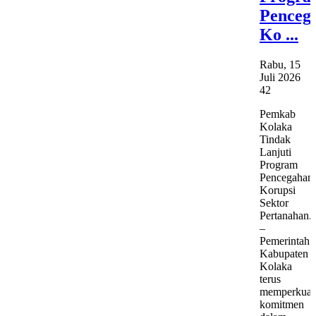
Penceg
Ko ...
Rabu, 15
Juli 2026
42
Pemkab
Kolaka
Tindak
Lanjuti
Program
Pencegahan
Korupsi
Sektor
Pertanahan.
–
Pemerintah
Kabupaten
Kolaka
terus
memperkuat
komitmen