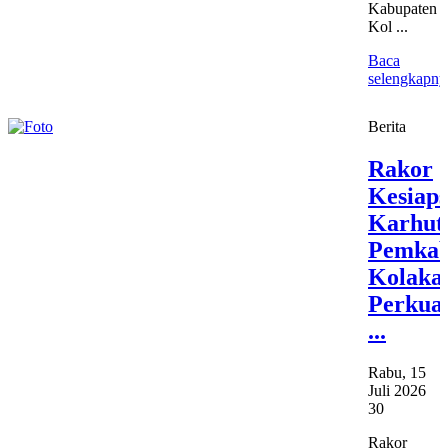
Kabupaten
Kol ...
Baca
selengkapny
Berita
Rakor
Kesiaps
Karhutl
Pemka
Kolaka
Perkua
...
Rabu, 15
Juli 2026
30
Rakor