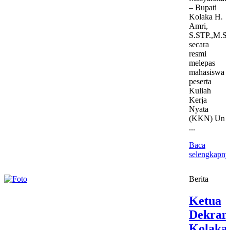
– Bupati
Kolaka H.
Amri,
S.STP.,M.Si
secara
resmi
melepas
mahasiswa
peserta
Kuliah
Kerja
Nyata
(KKN) Un
...
Baca
selengkapny
Berita
Ketua
Dekran
Kolaka