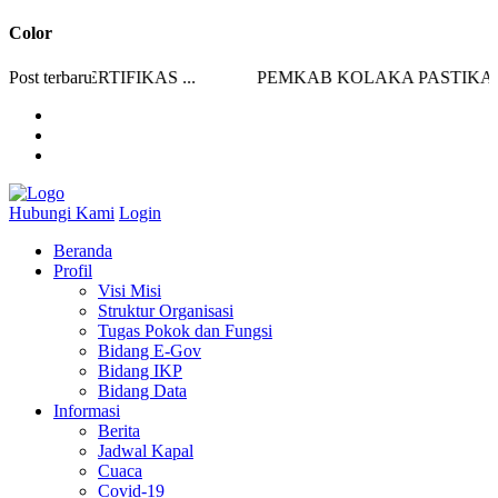
Color
I SERTIFIKAS ...
Post terbaru
PEMKAB KOLAKA PASTIKAN ST
Hubungi Kami
Login
Beranda
Profil
Visi Misi
Struktur Organisasi
Tugas Pokok dan Fungsi
Bidang E-Gov
Bidang IKP
Bidang Data
Informasi
Berita
Jadwal Kapal
Cuaca
Covid-19