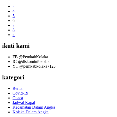
«
4
5
6
7
8
»
ikuti kami
FB
@PemkabKolaka
IG
@diskominfokolaka
YT
@pemkabkolaka7123
kategori
Berita
Covid-19
Cuaca
Jadwal Kapal
Kecamatan Dalam Angka
Kolaka Dalam Angka