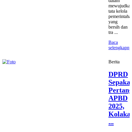
dalam
mewujudka
tata kelola
pemerintaha
yang
bersih dan
tra ...
Baca
selengkapny
Berita
DPRD
Sepakat
Pertan
APBD
2025,
Kolaka
...