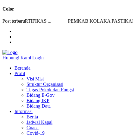
Color
 SERTIFIKAS ...
Post terbaru
PEMKAB KOLAKA PASTIKAN STO
Hubungi Kami
Login
Beranda
Profil
Visi Misi
Struktur Organisasi
Tugas Pokok dan Fungsi
Bidang E-Gov
Bidang IKP
Bidang Data
Informasi
Berita
Jadwal Kapal
Cuaca
Covid-19