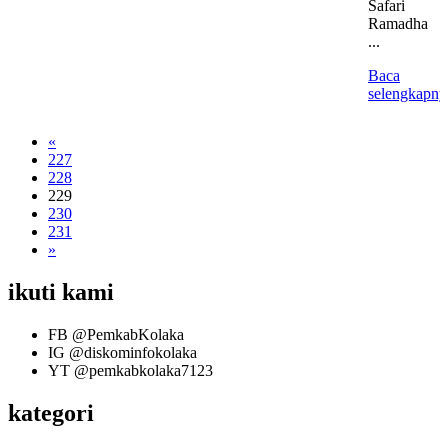
Safari
Ramadha
...
Baca
selengkapny
«
227
228
229
230
231
»
ikuti kami
FB
@PemkabKolaka
IG
@diskominfokolaka
YT
@pemkabkolaka7123
kategori