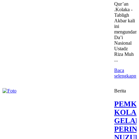
Qur’an
.Kolaka -
Tabligh
Akbar kali
ini
mengundan
Da’i
Nasional
Ustadz
Riza Muh
...
Baca
selengkapny
Berita
PEMK
KOLA
GELA
PERIN
NUZU