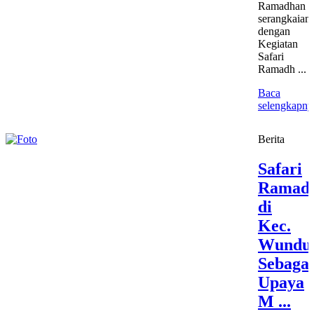
Ramadhan
serangkaian
dengan
Kegiatan
Safari
Ramadh ...
Baca
selengkapny
Berita
Safari
Ramad
di
Kec.
Wundul
Sebagai
Upaya
M ...