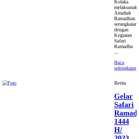
Kolaka
melaksanak
Amaliah
Ramadhan
serangkaian
dengan
Kegiatan
Safari
Ramadha
...
Baca
selengkapny
Berita
Gelar
Safari
Ramad
1444
H/
2023