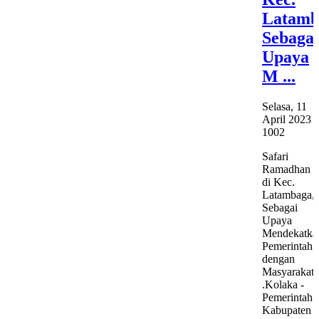
Latamb
Sebagai
Upaya
M ...
Selasa, 11
April 2023
1002
Safari
Ramadhan
di Kec.
Latambaga,
Sebagai
Upaya
Mendekatka
Pemerintah
dengan
Masyarakat
.Kolaka -
Pemerintah
Kabupaten