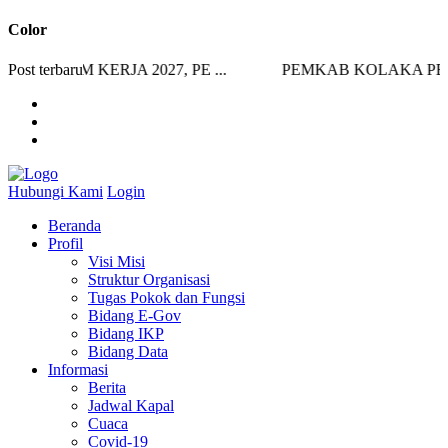
Color
RAM KERJA 2027, PE ...
Post terbaru
PEMKAB KOLAKA PERKUA
Hubungi Kami
Login
Beranda
Profil
Visi Misi
Struktur Organisasi
Tugas Pokok dan Fungsi
Bidang E-Gov
Bidang IKP
Bidang Data
Informasi
Berita
Jadwal Kapal
Cuaca
Covid-19