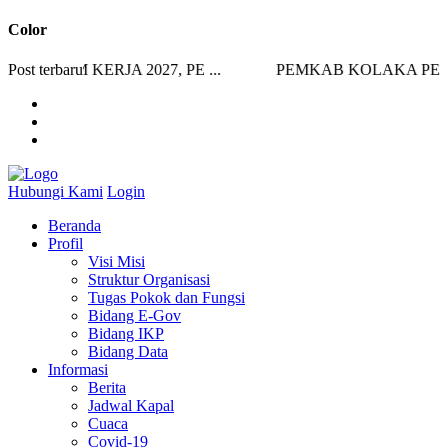
Color
AM KERJA 2027, PE ...
Post terbaru
PEMKAB KOLAKA PERKUAT
Hubungi Kami
Login
Beranda
Profil
Visi Misi
Struktur Organisasi
Tugas Pokok dan Fungsi
Bidang E-Gov
Bidang IKP
Bidang Data
Informasi
Berita
Jadwal Kapal
Cuaca
Covid-19