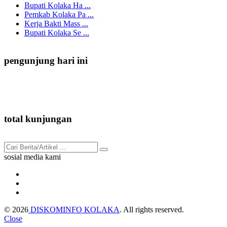
Bupati Kolaka Ha ...
Pemkab Kolaka Pa ...
Kerja Bakti Mass ...
Bupati Kolaka Se ...
pengunjung hari ini
3
total kunjungan
91.985
sosial media kami
© 2026
DISKOMINFO KOLAKA
. All rights reserved.
Close